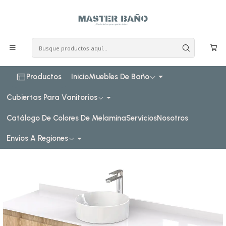
COSTO DE ENVIO CONSULTAR VIA WHATPSAAP
Inicio
Muebles de baño
Muebles para lavamanos sobreponer
Muebles para lavamanos sobreponer aereo simple
sobreponer aereo de 140 cm
Mueble Vanitorio aereo para lavamanos sobreponer simple
de 140 cm M2-1430-SPA / Cava
Productos
Inicio
Muebles De Baño
Cubiertas Para Vanitorios
Catálogo De Colores De Melamina
Servicios
Nosotros
Envios A Regiones