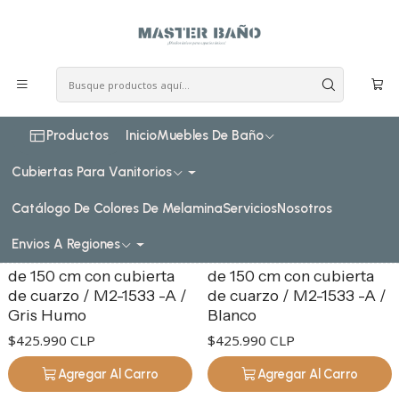
COSTO DE ENVIO CONSULTAR VIA WHATPSAAP
Inicio
Muebles de baño
Muebles vanitorios aereo
Muebles vanitorios aereo simple cuarzo
150 cm
150 cm
Productos
Inicio
Muebles De Baño
Filtros
Cubiertas Para Vanitorios
Catálogo De Colores De Melamina
Servicios
Nosotros
M2-1533-A
|
vcmobiliarios
M2-1533-A
|
vcmobiliarios
Envios A Regiones
Mueble vanitorio Aéreo
Mueble vanitorio Aéreo
de 150 cm con cubierta
de 150 cm con cubierta
de cuarzo / M2-1533 -A /
de cuarzo / M2-1533 -A /
Gris Humo
Blanco
$425.990 CLP
$425.990 CLP
Agregar Al Carro
Agregar Al Carro