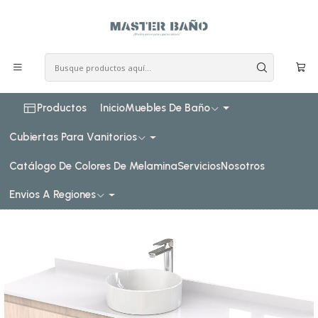
COSTO DE ENVIO CONSULTAR VIA WHATPSAAP
Inicio
Muebles de baño
Muebles para lavamanos sobreponer
Muebles para lavamanos sobreponer aereo simple
sobreponer aereo de 150 cm
Mueble Vanitorio aereo para lavamanos sobreponer simple
de 150 cm M2-1530-SPA / Nougat
Productos
Inicio
Muebles De Baño
Cubiertas Para Vanitorios
Catálogo De Colores De Melamina
Servicios
Nosotros
Envios A Regiones