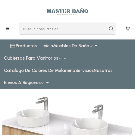
COSTO DE ENVIO CONSULTAR VIA WHATPSAAP
Inicio
Muebles de baño
Muebles para lavamanos sobreponer
Muebles para lavamanos sobreponer aereo doble
Muebles para lavamanos sobreponer aereo doble de 180 cm
Mueble Vanitorio para lavamanos sobreponer simple de
180 cm M4-1830-SPA / Cava
Productos
Inicio
Muebles De Baño
Cubiertas Para Vanitorios
Catálogo De Colores De Melamina
Servicios
Nosotros
Envios A Regiones