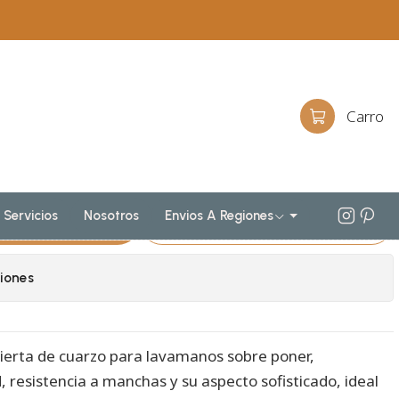
es para lavamanos sobreponer aereo doble de 200 cm
SPA / Giorno
rio para lavamanos
Carro
imple de 200 cm M4-2030-
Servicios
Nosotros
Envios A Regiones
egar Al Carro
Comprar Ahora
iones
ierta de cuarzo para lavamanos sobre poner,
, resistencia a manchas y su aspecto sofisticado, ideal