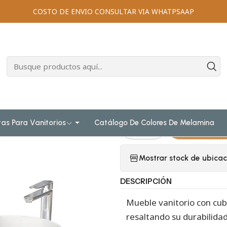
reponer
Muebles para lavamanos sobreponer aereo doble
Muebl
COSTO DE ENVIO CONSULTAR VIA WHATPSAAP
torio para lavamanos sobreponer simple de 200 cm M4-2030-
|
Mueble Vanito
sobreponer s
SPA / Giorno
tas Para Vanitorios
Catálogo De Colores De Melamina
Agr
Cantidad
Mostrar stock de ubicac
DESCRIPCIÓN
Mueble vanitorio con cub
resaltando su durabilidad