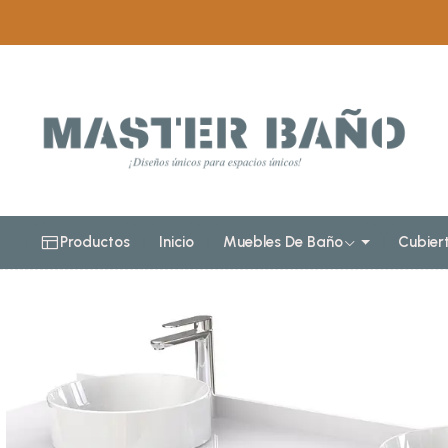
Inicio
Muebles de baño
Muebles para lavamanos sob
Mueble Vani
Productos
Inicio
Muebles De Baño
Cubier