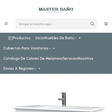
COSTO DE ENVIO CONSULTAR VIA WHATPSAAP
Inicio
Muebles de baño
Muebles vanitorios aereo
Muebles vanitorios aereo simple de loza
100 cm
Mueble vanitorio aereo con cubierta de loza de 100 cm /
M0-1001-A / Blanco
Productos
Inicio
Muebles De Baño
Cubiertas Para Vanitorios
Catálogo De Colores De Melamina
Servicios
Nosotros
Envios A Regiones