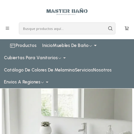
COSTO DE ENVIO CONSULTAR VIA WHATPSAAP
Inicio
Muebles de baño
Muebles vanitorios aereo
Muebles vanitorios aereo simple de loza
120 cm
Mueble vanitorio aereo con cubierta de loza de 120 cm /
M2-1201-A / Blanco
Productos
Inicio
Muebles De Baño
Cubiertas Para Vanitorios
Catálogo De Colores De Melamina
Servicios
Nosotros
Envios A Regiones