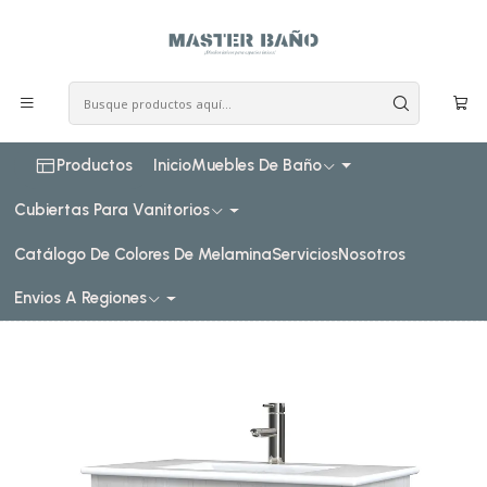
COSTO DE ENVIO CONSULTAR VIA WHATPSAAP
Inicio
Muebles de baño
Muebles vanitorios aereo
Muebles vanitorios aereo simple de loza
70 cm
Mueble vanitorio aereo con cubierta de loza de 70 cm / M3-
701-A / Toscana
Productos
Inicio
Muebles De Baño
Cubiertas Para Vanitorios
Catálogo De Colores De Melamina
Servicios
Nosotros
Envios A Regiones