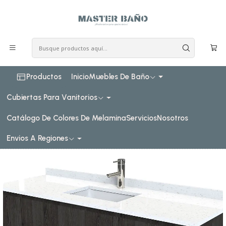
COSTO DE ENVIO CONSULTAR VIA WHATPSAAP
Inicio
Muebles de baño
Muebles vanitorios aereo
Muebles vanitorios aereo simple cuarzo
150 cm
Mueble vanitorio aereo de 150 cm con cubierta de cuarzo /
M2-1538-A / Espresso
Productos
Inicio
Muebles De Baño
Cubiertas Para Vanitorios
Catálogo De Colores De Melamina
Servicios
Nosotros
Envios A Regiones