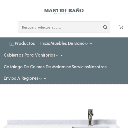
COSTO DE ENVIO CONSULTAR VIA WHATPSAAP
Inicio
Muebles de baño
Muebles vanitorios aereo
Muebles vanitorios aereo simple cuarzo
130 cm
Mueble vanitorio aereo simple de 130cm M4-1338-A /
Derecho / Toscana
Productos
Inicio
Muebles De Baño
Cubiertas Para Vanitorios
Catálogo De Colores De Melamina
Servicios
Nosotros
Envios A Regiones