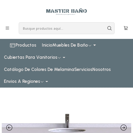
COSTO DE ENVIO CONSULTAR VIA WHATPSAAP
Inicio
Muebles de baño
Muebles vanitorios aereo
Mueble Vanitorio aereo simple de 160 cm M2-1603 / Titanio
Productos
Inicio
Muebles De Baño
Cubiertas Para Vanitorios
Catálogo De Colores De Melamina
Servicios
Nosotros
Envios A Regiones