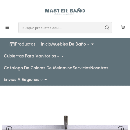
COSTO DE ENVIO CONSULTAR VIA WHATPSAAP
Inicio
Muebles de baño
Muebles vanitorios aereo
Muebles vanitorios aereo simple cuarzo
170 cm
Mueble Vanitorio aereo simple de 170 cm M2-1708 / Legno
Productos
Inicio
Muebles De Baño
Cubiertas Para Vanitorios
Catálogo De Colores De Melamina
Servicios
Nosotros
Envios A Regiones