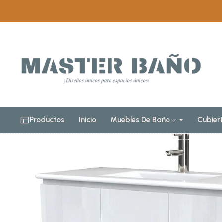
Inicio
Muebles de baño
Muebles vanitorios al piso
Mueb
Productos
Inicio
Muebles De Baño
Cubier