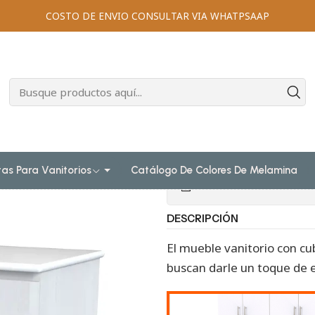
les vanitorios al piso simple de loza
100 cm
Mueble vanitorio 
COSTO DE ENVIO CONSULTAR VIA WHATPSAAP
|
Mueble vanitor
cubierta de l
Agr
Cantidad
tas Para Vanitorios
Catálogo De Colores De Melamina
Mostrar stock de ubicac
DESCRIPCIÓN
El mueble vanitorio con cu
buscan darle un toque de e