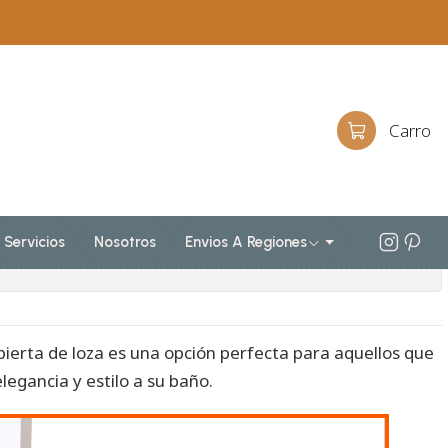
al piso de 100 cm con cubierta de loza M2-001 / Legno
io al piso de 100 cm con
Carro
oza M2-001 / Legno
egar Al Carro
Comprar Ahora
Servicios
Nosotros
Envios A Regiones
iones
bierta de loza es una opción perfecta para aquellos que
legancia y estilo a su baño.