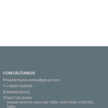
CONTÁCTANOS
masterbano.ventas@gmail.com
+56991369093
56989658242
MASTER BAÑO
manuel antonio tocornal 1958, SANTIAGO CENTRO,
Taller