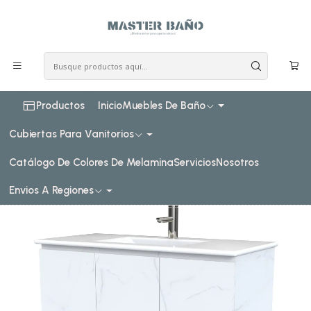
COSTO DE ENVIO CONSULTAR VIA WHATPSAAP
Inicio
Muebles de baño
Muebles vanitorios al piso
Muebles vanitorios al piso simple de loza
120 cm
Mueble vanitorio al piso de 120 cm con cubierta de loza
M0-1201 / Marmara
Productos
Inicio
Muebles De Baño
Cubiertas Para Vanitorios
Catálogo De Colores De Melamina
Servicios
Nosotros
Envios A Regiones