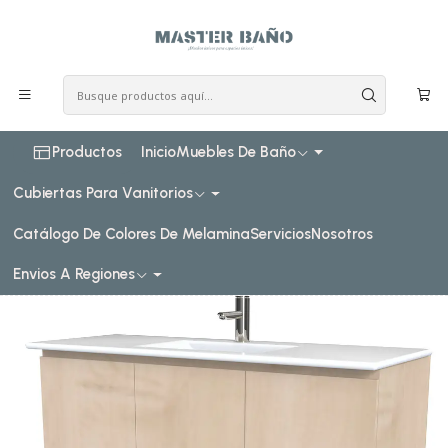
COSTO DE ENVIO CONSULTAR VIA WHATPSAAP
Inicio
Muebles de baño
Muebles vanitorios al piso
Muebles vanitorios al piso simple de loza
120 cm
Mueble vanitorio al piso de 120 cm con cubierta de loza
M2-1201 / Rustico
Productos
Inicio
Muebles De Baño
Cubiertas Para Vanitorios
Catálogo De Colores De Melamina
Servicios
Nosotros
Envios A Regiones