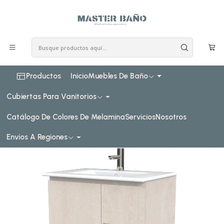
COSTO DE ENVIO CONSULTAR VIA WHATPSAAP
Inicio
Muebles de baño
Muebles vanitorios al piso
Muebles vanitorios al piso simple de loza
60 cm
Mueble vanitorio al piso de 60 cm con cubierta de loza M2-
601 / Provenzal
Productos
Inicio
Muebles De Baño
Cubiertas Para Vanitorios
Catálogo De Colores De Melamina
Servicios
Nosotros
Envios A Regiones