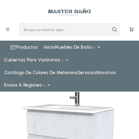
COSTO DE ENVIO CONSULTAR VIA WHATPSAAP
Inicio
Muebles de baño
Muebles vanitorios al piso
Muebles vanitorios al piso simple de loza
80 cm
Mueble vanitorio al piso de 80 cm con cubierta de loza M3-
801 / Alaska
Productos
Inicio
Muebles De Baño
Cubiertas Para Vanitorios
Catálogo De Colores De Melamina
Servicios
Nosotros
Envios A Regiones