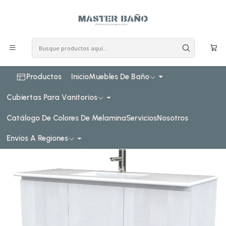
COSTO DE ENVIO CONSULTAR VIA WHATPSAAP
Inicio
Muebles de baño
Muebles vanitorios al piso
Muebles vanitorios al piso simple de loza
120 cm
Mueble vanitorio al piso de 120 cm con cubierta de loza
M2-1201 / Legno
Productos
Inicio
Muebles De Baño
Cubiertas Para Vanitorios
Catálogo De Colores De Melamina
Servicios
Nosotros
Envios A Regiones