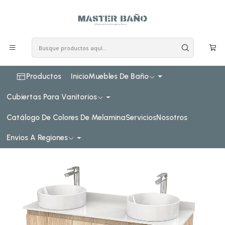
COSTO DE ENVIO CONSULTAR VIA WHATPSAAP
Inicio
Muebles de baño
Muebles para lavamanos sobreponer
Muebles para lavamanos sobreponer al piso doble
sobreponer al piso doble de 130 cm
Mueble vanitorio al piso doble para lavamanos de
sobreponer de 130cm / M2-1338-DP / Cava
Productos
Inicio
Muebles De Baño
Cubiertas Para Vanitorios
Catálogo De Colores De Melamina
Servicios
Nosotros
Envios A Regiones