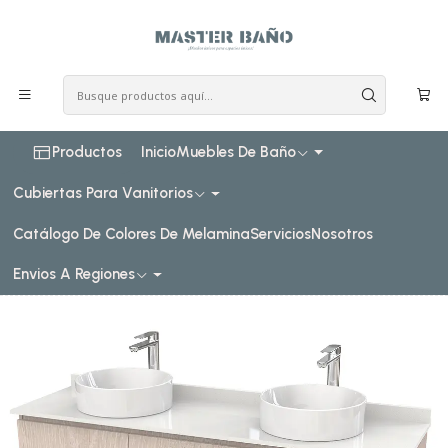
COSTO DE ENVIO CONSULTAR VIA WHATPSAAP
Inicio
Muebles de baño
Muebles para lavamanos sobreponer
Muebles para lavamanos sobreponer al piso doble
sobreponer al piso doble de 160 cm
Mueble vanitorio al piso doble para lavamanos de
sobreponer de 160cm / M2-1638-DP / Provenzal
Productos
Inicio
Muebles De Baño
Cubiertas Para Vanitorios
Catálogo De Colores De Melamina
Servicios
Nosotros
Envios A Regiones