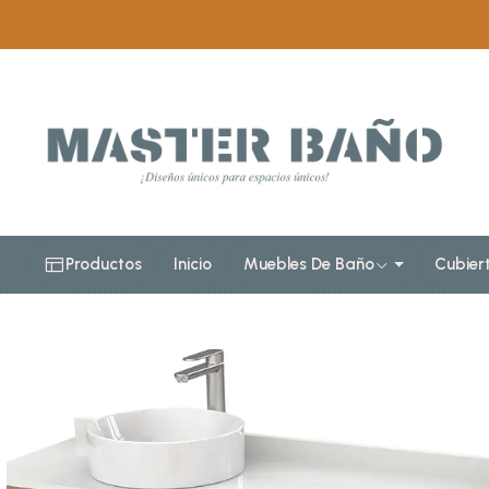
Inicio
Muebles de baño
Muebles para lav
Mueble vanitorio
Productos
Inicio
Muebles De Baño
Cubier