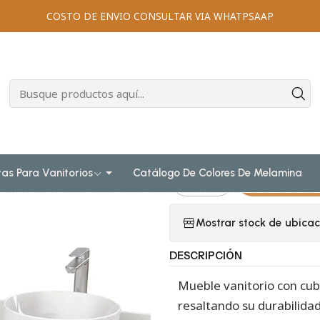
amanos sobreponer
Muebles para lavamanos sobreponer al piso 
COSTO DE ENVIO CONSULTAR VIA WHATPSAAP
 al piso doble para lavamanos de sobreponer de 170cm / M2-
|
Mueble vanitor
lavamanos de 
1738-DP / Rus
tas Para Vanitorios
Catálogo De Colores De Melamina
Agr
Cantidad
Mostrar stock de ubicac
DESCRIPCIÓN
Mueble vanitorio con cub
resaltando su durabilidad