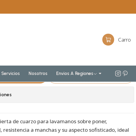
doble
sobreponer al piso doble de 170 cm
1738-DP / Rustico
io al piso doble para
Carro
sobreponer de 170cm / M2-
tico
Servicios
Nosotros
Envios A Regiones
egar Al Carro
Comprar Ahora
iones
ierta de cuarzo para lavamanos sobre poner,
, resistencia a manchas y su aspecto sofisticado, ideal