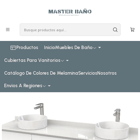
COSTO DE ENVIO CONSULTAR VIA WHATPSAAP
Inicio
Muebles de baño
Muebles para lavamanos sobreponer
Muebles para lavamanos sobreponer al piso doble
sobreponer al piso doble de 180 cm
Mueble vanitorio al piso doble para lavamanos de
sobreponer de 180cm / M2-1838-DP / Blanco
Productos
Inicio
Muebles De Baño
Cubiertas Para Vanitorios
Catálogo De Colores De Melamina
Servicios
Nosotros
Envios A Regiones