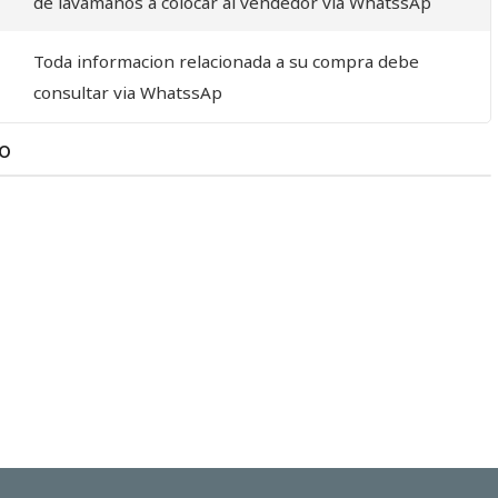
de lavamanos a colocar al vendedor via WhatssAp
Toda informacion relacionada a su compra debe
consultar via WhatssAp
TO