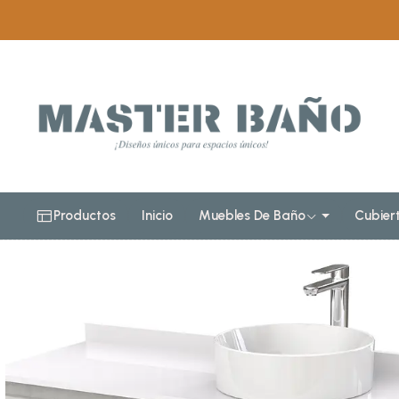
Inicio
Muebles de baño
Muebles para lav
Mueble Vanitor
Productos
Inicio
Muebles De Baño
Cubier