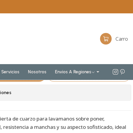
imple
sobreponer al piso simple de 180 cm
30-SPA / Alaska
io al piso para lavamanos
Carro
imple de 180 cm M2-1830-SPA
Servicios
Nosotros
Envios A Regiones
egar Al Carro
Comprar Ahora
iones
ierta de cuarzo para lavamanos sobre poner,
, resistencia a manchas y su aspecto sofisticado, ideal