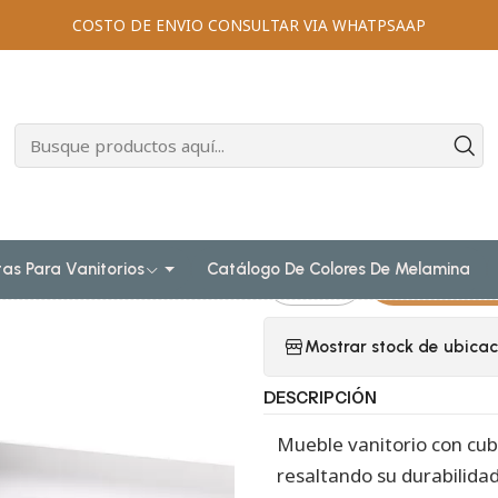
amanos sobreponer
Muebles para lavamanos sobreponer al piso s
COSTO DE ENVIO CONSULTAR VIA WHATPSAAP
io al piso para lavamanos sobreponer simple de 180 cm M2-18
|
Mueble Vanitor
sobreponer s
/ Alaska
tas Para Vanitorios
Catálogo De Colores De Melamina
Agr
Cantidad
Mostrar stock de ubicac
DESCRIPCIÓN
Mueble vanitorio con cub
resaltando su durabilidad