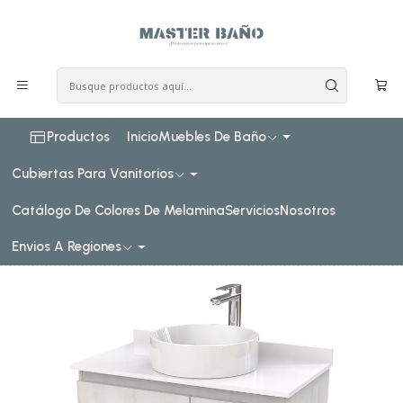
COSTO DE ENVIO CONSULTAR VIA WHATPSAAP
Inicio
Muebles de baño
Muebles para lavamanos sobreponer
Muebles para lavamanos sobreponer al piso simple
sobreponer al piso simple de 80 cm
Mueble Vanitorio al piso para lavamanos sobreponer
simple de 80 cm M2-830-SPA / Alaska
Productos
Inicio
Muebles De Baño
Cubiertas Para Vanitorios
Catálogo De Colores De Melamina
Servicios
Nosotros
Envios A Regiones