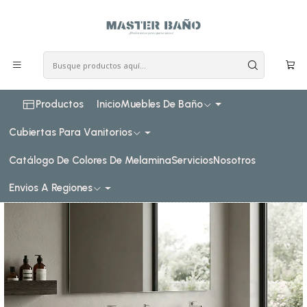
COSTO DE ENVIO CONSULTAR VIA WHATPSAAP
Inicio
Muebles de baño
Muebles vanitorios aereo
Muebles vanitorios aereo doble cuarzo
130 cm
Mueble vanitorio Doble Aéreo de 130 cm / M2-1323 -DA /
Espresso
Productos
Inicio
Muebles De Baño
Cubiertas Para Vanitorios
Catálogo De Colores De Melamina
Servicios
Nosotros
Envios A Regiones