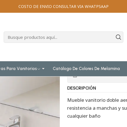
Muebles vanitorios aereo doble cuarzo
140 cm
Mueble vanitor
COSTO DE ENVIO CONSULTAR VIA WHATPSAAP
|
Mueble vanito
M5-1423 -DA 
Agr
Cantidad
tas Para Vanitorios
Catálogo De Colores De Melamina
Mostrar stock de ubicac
DESCRIPCIÓN
Mueble vanitorio doble aer
resistencia a manchas y su 
cualquier baño