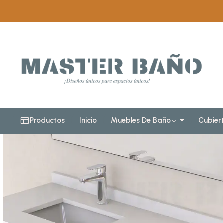
Inicio
Muebles de baño
Muebles vanitorios aereo
Productos
Inicio
Muebles De Baño
Cubier