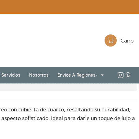
io Doble Aéreo de 140 cm / M5-1423 -DA / Nougat
rio Doble Aéreo de 140 cm /
Carro
/ Nougat
egar Al Carro
Comprar Ahora
Servicios
Nosotros
Envios A Regiones
iones
eo con cubierta de cuarzo, resaltando su durabilidad,
aspecto sofisticado, ideal para darle un toque de lujo a