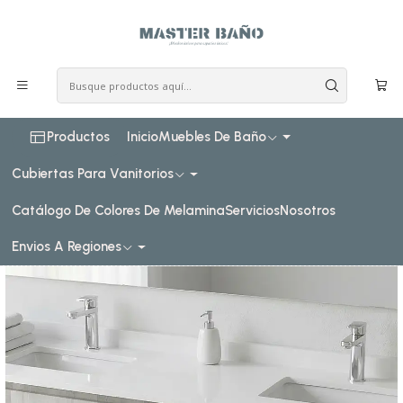
COSTO DE ENVIO CONSULTAR VIA WHATPSAAP
Inicio
Muebles de baño
Muebles vanitorios aereo
Muebles vanitorios aereo doble cuarzo
150 cm
Mueble vanitorio Doble Aéreo de 150 cm con cubierta de
cuarzo / M4-1533 -DA / Legno
Productos
Inicio
Muebles De Baño
Cubiertas Para Vanitorios
Catálogo De Colores De Melamina
Servicios
Nosotros
Envios A Regiones