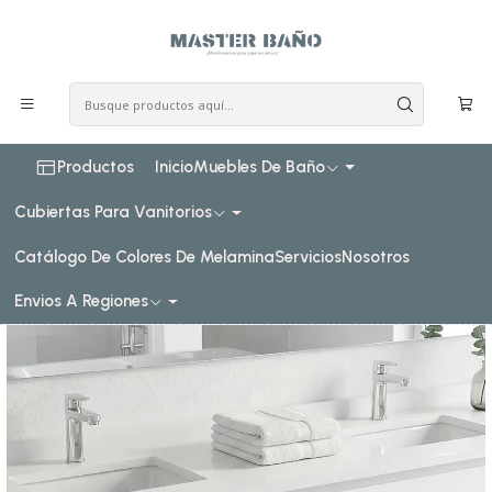
COSTO DE ENVIO CONSULTAR VIA WHATPSAAP
Inicio
Muebles de baño
Muebles vanitorios aereo
Muebles vanitorios aereo doble cuarzo
200 cm
Mueble vanitorio Doble Aéreo de 200 cm / M2-2038 -DA /
Blanco
Productos
Inicio
Muebles De Baño
Cubiertas Para Vanitorios
Catálogo De Colores De Melamina
Servicios
Nosotros
Envios A Regiones