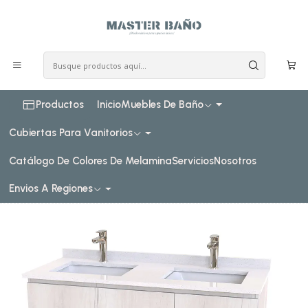
COSTO DE ENVIO CONSULTAR VIA WHATPSAAP
Inicio
Muebles de baño
Muebles vanitorios al piso
Muebles vanitorios al piso Doble de cuarzo
120 cm
Mueble vanitorio Doble al piso con cubierta de cuarzo de
120 cm / M2-1234 -D / Toscana
Productos
Inicio
Muebles De Baño
Cubiertas Para Vanitorios
Catálogo De Colores De Melamina
Servicios
Nosotros
Envios A Regiones