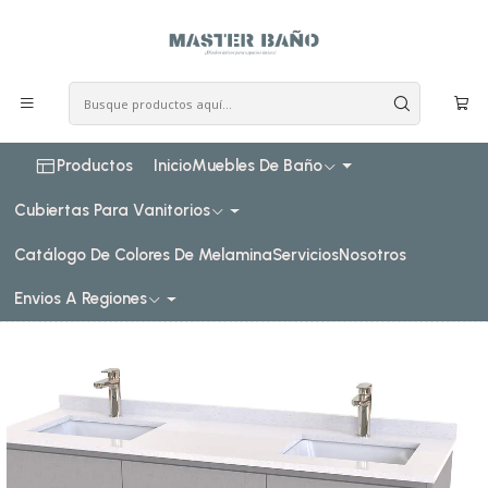
COSTO DE ENVIO CONSULTAR VIA WHATPSAAP
Inicio
Muebles de baño
Muebles vanitorios al piso
Muebles vanitorios al piso Doble de cuarzo
150 cm
Mueble vanitorio Doble al piso con cubierta de cuarzo de
150 cm / M2-1534 -D / Notte
Productos
Inicio
Muebles De Baño
Cubiertas Para Vanitorios
Catálogo De Colores De Melamina
Servicios
Nosotros
Envios A Regiones