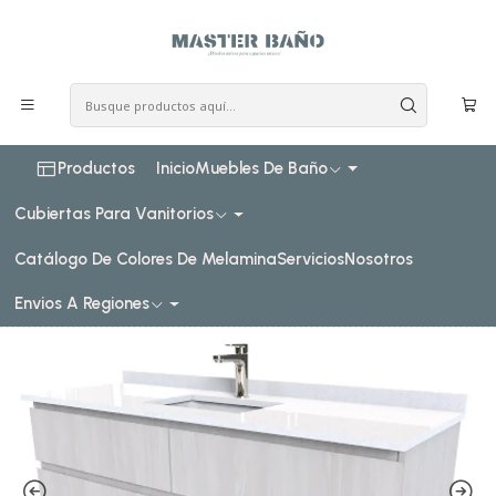
COSTO DE ENVIO CONSULTAR VIA WHATPSAAP
Inicio
Pedidos Especiales
Mueble Vanitorio simple para cubiertas sobreponer M6-
1420 / Color a elegir
Productos
Inicio
Muebles De Baño
Cubiertas Para Vanitorios
Catálogo De Colores De Melamina
Servicios
Nosotros
Envios A Regiones