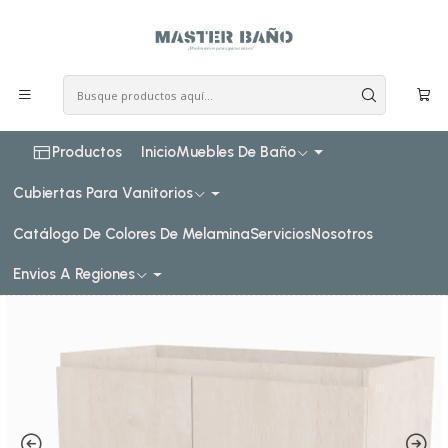
COSTO DE ENVIO CONSULTAR VIA WHATPSAAP
Inicio
Pedidos Especiales
Muebles para vanitorio simple con cubiertas de 100 cm de
largo x 50 cm de profundidad
Productos
Inicio
Muebles De Baño
Cubiertas Para Vanitorios
Catálogo De Colores De Melamina
Servicios
Nosotros
Envios A Regiones