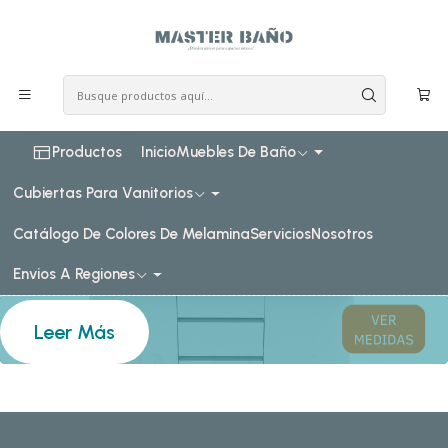
COSTO DE ENVIO CONSULTAR VIA WHATPSAAP
Inicio
Muebles Vanitorios doble
Muebles Vanitorios doble
Productos
Inicio
Muebles De Baño
Cubiertas Para Vanitorios
Catálogo De Colores De Melamina
Servicios
Nosotros
Leer Más
Envios A Regiones
Leer Más